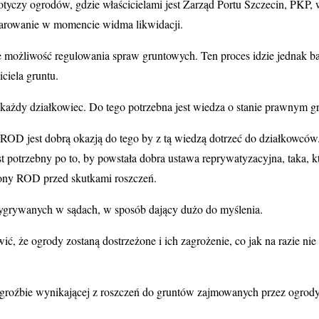
otyczy ogrodów, gdzie właścicielami jest Zarząd Portu Szczecin, PKP,
czarowanie w momencie widma likwidacji.
możliwość regulowania spraw gruntowych. Ten proces idzie jednak b
ciela gruntu.
y działkowiec. Do tego potrzebna jest wiedza o stanie prawnym grun
 jest dobrą okazją do tego by z tą wiedzą dotrzeć do działkowców. J
jest potrzebny po to, by powstała dobra ustawa reprywatyzacyjna, taka
rony ROD przed skutkami roszczeń.
wygrywanych w sądach, w sposób dający dużo do myślenia.
, że ogrody zostaną dostrzeżone i ich zagrożenie, co jak na razie nie
groźbie wynikającej z roszczeń do gruntów zajmowanych przez ogrody