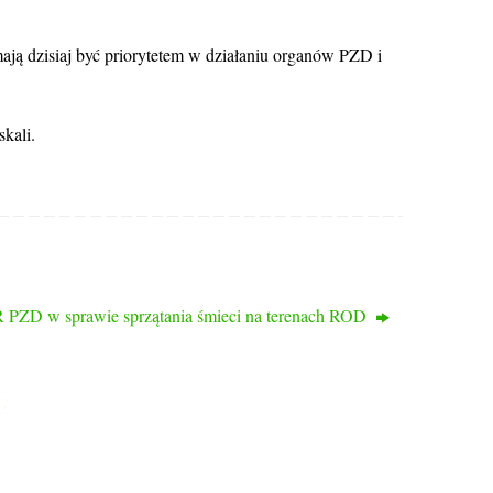
ją dzisiaj być priorytetem w działaniu organów PZD i
kali.
D w sprawie sprzątania śmieci na terenach ROD
KONTAKT
ul. Bogumińska 16