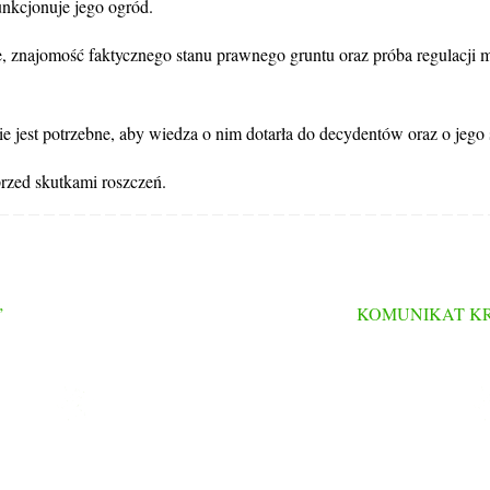
unkcjonuje jego ogród.
znajomość faktycznego stanu prawnego gruntu oraz próba regulacji ma
 jest potrzebne, aby wiedza o nim dotarła do decydentów oraz o jego s
rzed skutkami roszczeń.
”
KOMUNIKAT KR PZ
LINKI
Strona główna