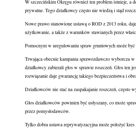
W szczecińskim Okręgu również ten problem istnieje, a d
prywatne. Tego działkowcy często nie wiedzą i stąd roz
Nowe prawo stanowione ustawą o ROD z 2013 roku, daje 
użytkowanie, a także z warunków stawianych przez właści
Pomocnym w uregulowaniu spraw gruntowych może być każd
Trwająca obecnie kampania sprawozdawczo wyborcza w ROD
działkowcy zabierali głos w sprawie roszczeń. Głos ten 
rozwiązanie daje gwarancję takiego bezpieczeństwa i ob
Działkowców nie stać na zaspakajanie roszczeń, często 
Głos działkowców powinien być usłyszany, co może sprawić
przez pomysłodawców.
Tylko dobra ustawa reprywatyzacyjna może położyć kres 