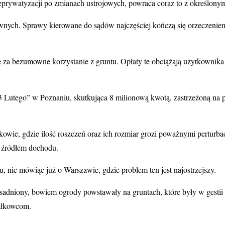
prywatyzacji po zmianach ustrojowych, powraca coraz to z określony
wnych. Sprawy kierowane do sądów najczęściej kończą się orzeczeniem 
 za bezumowne korzystanie z gruntu. Opłaty te obciążają użytkownika g
utego” w Poznaniu, skutkująca 8 milionową kwotą, zastrzeżoną na po
owie, gdzie ilość roszczeń oraz ich rozmiar grozi poważnymi pertur
m źródłem dochodu.
 nie mówiąc już o Warszawie, gdzie problem ten jest najostrzejszy.
uzasadniony, bowiem ogrody powstawały na gruntach, które były w gest
iałkowcom.