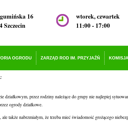
ogumińska 16
wtorek, czwartek
4 Szczecin
11:00 - 17:00
TORIA OGRODU
ZARZĄD ROD IM. PRZYJAŹŃ
KOMISJA
c
ie działkowym, przez rodziny należące do grupy nie najlepiej sytuowa
przez ogrody działkowe.
ym, ale także nabrzmiałym, że trzeba mieć świadomość grożącego niebez