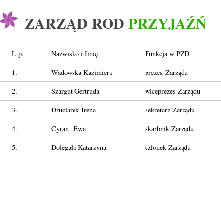
ZARZĄD ROD
PRZYJAŹŃ
L.p.
Nazwisko i Imię
Funkcja w PZD
1.
Wadowska Kazimiera
prezes Zarządu
2.
Szargut Gertruda
wiceprezes Zarządu
3.
Druciarek Irena
sekretarz Zarządu
4.
Cyran Ewa
skarbnik Zarządu
5.
Dolegała Katarzyna
członek Zarządu
ROD PRZYJAŹŃ