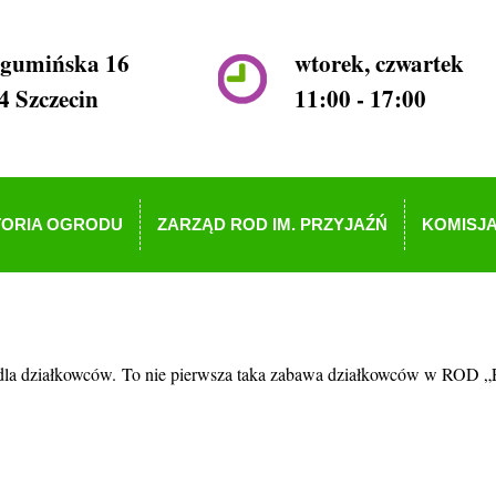
ogumińska 16
wtorek, czwartek
4 Szczecin
11:00 - 17:00
TORIA OGRODU
ZARZĄD ROD IM. PRZYJAŹŃ
KOMISJA
dla działkowców. To nie pierwsza taka zabawa działkowców w ROD „P