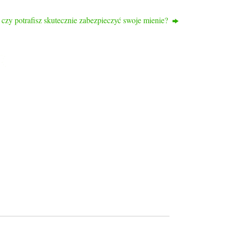
czy potrafisz skutecznie zabezpieczyć swoje mienie?
KONTAKT
ul. Bogumińska 16
71-744 Szczecin
tel: 514 095 652
tel. 516 941 214
www.rodprzyjazn.pl
Biuro czynne:
wtorek, czwartek
od 11:00 do 17:00