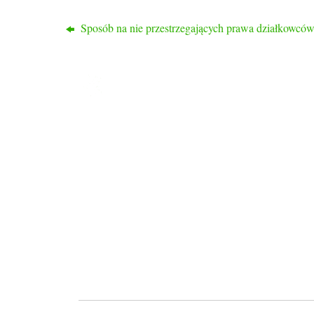
Sposób na nie przestrzegających prawa działkowcó
ROD PRZYJAŹŃ
Ogród nasz liczy 1048 działek, 2/3 działek to
działki rekreacyjne a 1/3 to typowo działki
warzywne.
Ogród znajduje się w dzielnicy Drzetowo, na
trasie Szczecin – Police, dojazd do ogrodu
autobusami komunikacji miejskiej nr 58, 59, 
101 oraz 107.