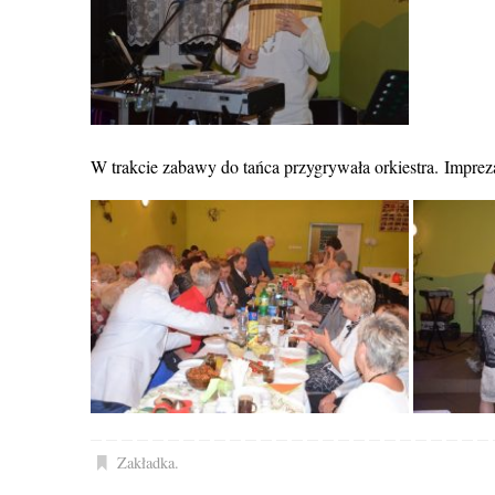
W trakcie zabawy do tańca przygrywała orkiestra. Impre
Zakładka
.