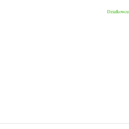
w
Działkowcu 
LINKI
Strona główna
Ogłoszenia
Historia Ogrodu
Zarząd ROD im. Przyjaźń
Komisja Rewizyjna
63,
Galeria
Kontakt