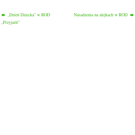
„Dzień Dziecka” w ROD
Nasadzenia na alejkach w ROD
„Przyjaźń”
ROD PRZYJAŹŃ
Ogród nasz liczy 1048 działek, 2/3 działek to działki rekreacyjne
a 1/3 to typowo działki warzywne.
Ogród znajduje się w dzielnicy Drzetowo, na trasie Szczecin –
Police, dojazd do ogrodu autobusami komunikacji miejskiej nr
58, 59, 63, 101 oraz 107.
LINKI
Strona główna