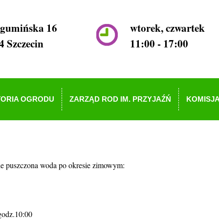
ogumińska 16
wtorek, czwartek
4 Szczecin
11:00 - 17:00
TORIA OGRODU
ZARZĄD ROD IM. PRZYJAŹŃ
KOMISJA
ie puszczona woda po okresie zimowym:
godz.10:00