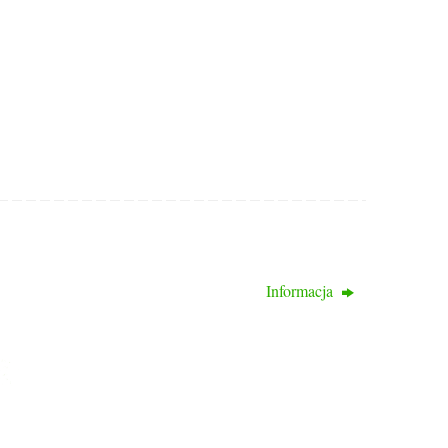
Informacja
KONTAKT
ul. Bogumińska 16