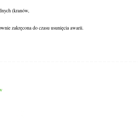
dnych (kranów,
nie zakręcona do czasu usunięcia awarii.
ów
LINKI
Strona główna