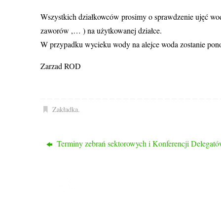
Wszystkich działkowców prosimy o sprawdzenie ujęć wo
zaworów ,… ) na użytkowanej działce.
W przypadku wycieku wody na alejce woda zostanie ponow
Zarzad ROD
Zakładka
.
Terminy zebrań sektorowych i Konferencji Delegat
ROD PRZYJAŹŃ
Ogród nasz liczy 1048 działek, 2/3 działek to