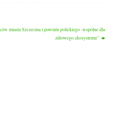
ców miasta Szczecina i powiatu polickiego -wspólne dla
zdrowego ekosystemu”
KONTAKT
ul. Bogumińska 16
71-744 Szczecin
tel: 514 095 652
tel. 516 941 214
www.rodprzyjazn.pl
Biuro czynne:
wtorek, czwartek