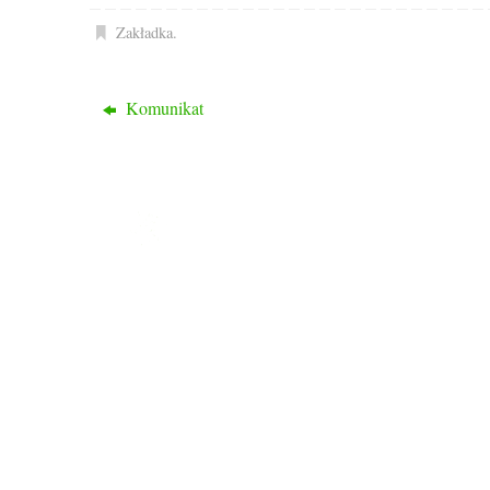
Zakładka
.
Komunikat
ROD PRZYJAŹŃ
Ogród nasz liczy 1048 działek, 2/3 działek to
działki rekreacyjne a 1/3 to typowo działki
warzywne.
Ogród znajduje się w dzielnicy Drzetowo, na
trasie Szczecin – Police, dojazd do ogrodu
autobusami komunikacji miejskiej nr 58, 59, 
101 oraz 107.