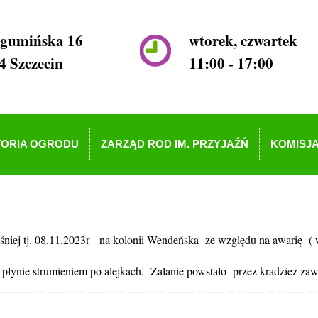
ogumińska 16
wtorek, czwartek
4 Szczecin
11:00 - 17:00
TORIA OGRODU
ZARZĄD ROD IM. PRZYJAŹŃ
KOMISJA
śniej tj. 08.11.2023r na kolonii Wendeńska ze względu na awarię (
da płynie strumieniem po alejkach. Zalanie powstało przez kradzież zaw