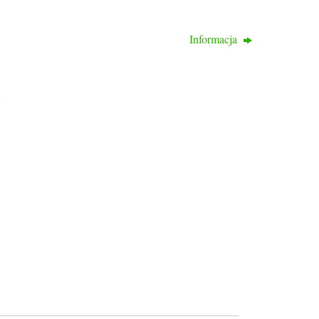
Informacja
KONTAKT
ul. Bogumińska 16
71-744 Szczecin
tel: 514 095 652
tel. 516 941 214
www.rodprzyjazn.pl
Biuro czynne:
wtorek, czwartek
od 11:00 do 17:00