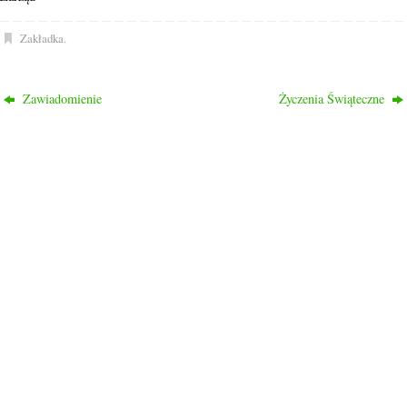
Zakładka
.
Zawiadomienie
Życzenia Świąteczne
ROD PRZYJAŹŃ
Ogród nasz liczy 1048 działek, 2/3 działek to działki rekreacyjne
a 1/3 to typowo działki warzywne.
Ogród znajduje się w dzielnicy Drzetowo, na trasie Szczecin –
Police, dojazd do ogrodu autobusami komunikacji miejskiej nr
58, 59, 63, 101 oraz 107.
LINKI