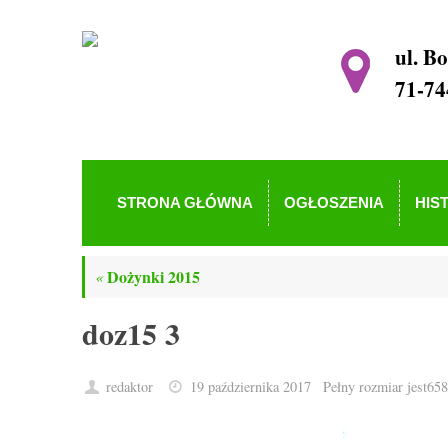
ul. B
71-74
STRONA GŁÓWNA
OGŁOSZENIA
HIS
Dożynki 2015
«
doz15 3
redaktor
19 października 2017
Pełny rozmiar jest
658