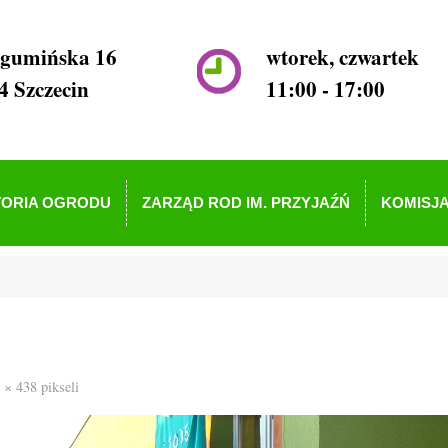
ogumińska 16
wtorek, czwartek
4 Szczecin
11:00 - 17:00
TORIA OGRODU
ZARZĄD ROD IM. PRZYJAŹŃ
KOMISJA
 × 438
pikseli