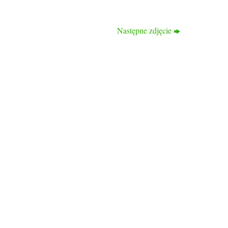
Następne zdjęcie
KONTAKT
ul. Bogumińska 16
71-744 Szczecin
tel: 514 095 652
tel. 516 941 214
www.rodprzyjazn.pl
Biuro czynne:
wtorek, czwartek
od 11:00 do 17:00