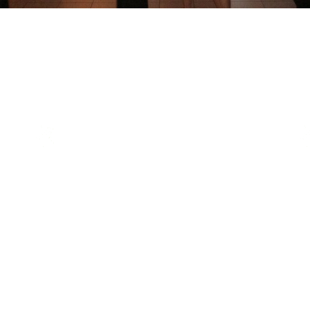
LINKI
Strona główna
Ogłoszenia
Historia Ogrodu
Zarząd ROD im. Przyjaźń
Komisja Rewizyjna
63,
Galeria
Kontakt