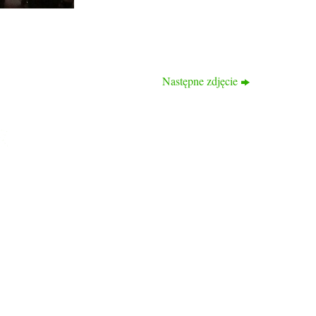
Następne zdjęcie
KONTAKT
ul. Bogumińska 16
71-744 Szczecin
tel: 514 095 652
tel. 516 941 214
www.rodprzyjazn.pl
Biuro czynne:
wtorek, czwartek