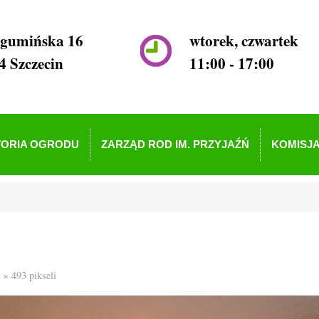
ogumińska 16
wtorek, czwartek
4 Szczecin
11:00 - 17:00
TORIA OGRODU
ZARZĄD ROD IM. PRZYJAŹŃ
KOMISJA
 × 493
pikseli