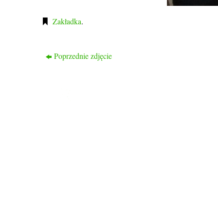
Zakładka
.
Poprzednie zdjęcie
ROD PRZYJAŹŃ
Ogród nasz liczy 1048 działek, 2/3 działek to
działki rekreacyjne a 1/3 to typowo działki
warzywne.
Ogród znajduje się w dzielnicy Drzetowo, na
trasie Szczecin – Police, dojazd do ogrodu
autobusami komunikacji miejskiej nr 58, 59, 
101 oraz 107.