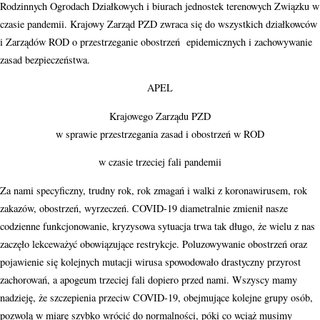
Rodzinnych Ogrodach Działkowych i biurach jednostek terenowych Związku w
czasie pandemii. Krajowy Zarząd PZD zwraca się do wszystkich działkowców
i Zarządów ROD o przestrzeganie obostrzeń epidemicznych i zachowywanie
zasad bezpieczeństwa.
APEL
Krajowego Zarządu PZD
w sprawie przestrzegania zasad i obostrzeń w ROD
w czasie trzeciej fali pandemii
Za nami specyficzny, trudny rok, rok zmagań i walki z koronawirusem, rok
zakazów, obostrzeń, wyrzeczeń. COVID-19 diametralnie zmienił nasze
codzienne funkcjonowanie, kryzysowa sytuacja trwa tak długo, że wielu z nas
zaczęło lekceważyć obowiązujące restrykcje. Poluzowywanie obostrzeń oraz
pojawienie się kolejnych mutacji wirusa spowodowało drastyczny przyrost
zachorowań, a apogeum trzeciej fali dopiero przed nami. Wszyscy mamy
nadzieję, że szczepienia przeciw COVID-19, obejmujące kolejne grupy osób,
pozwolą w miarę szybko wrócić do normalności, póki co wciąż musimy