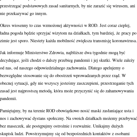
przestrzegać podstawowych zasad sanitarnych, by nie zarazić się wirusem, ani
nie przekazywać go innym.
Okres wiosenny to czas wzmożonej aktywności w ROD. Jest coraz cieplej,
ładna pogoda będzie sprzyjać wizytom na działkach, tym bardziej, że
pracy po
zimie jest sporo. Niestety każda mobilność zwiększa transmisję koronawirusa.
Jak informuje Ministerstwo Zdrowia, najbliższe dwa tygodnie mogą być
decydujące, jeśli chodzi o dalszy przebieg pandemii i jej skutki. Wiele zależy
od nas, od naszego odpowiedzialnego zachowania. Dlatego apelujemy o
bezwzględne stosowanie się do obostrzeń wprowadzanych przez rząd. W
obecnej sytuacji, gdy nie wszyscy jesteśmy zaszczepieni, przestrzeganie tych
zasad jest najprostszą metodą, która może przyczynić się do zahamowywania
pandemii.
Pamiętajmy, by na terenie ROD obowiązkowo nosić maski zasłaniające usta i
nos i zachowywać dystans społeczny. Na swoich działkach możemy przebywać
bez maseczek, ale postępujmy ostrożnie i rozważnie. Unikajmy dużych
skupisk ludzi. Powstrzymujmy się od bezpośrednich kontaktów z osobami