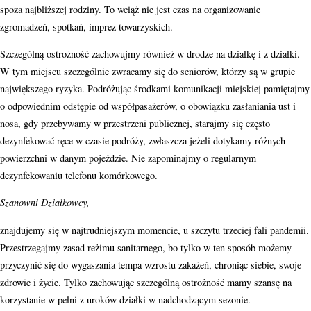
spoza najbliższej rodziny. To wciąż nie jest czas na organizowanie
zgromadzeń, spotkań, imprez towarzyskich.
Szczególną ostrożność zachowujmy również w drodze na działkę i z działki.
W tym miejscu szczególnie zwracamy się do seniorów, którzy są w grupie
największego ryzyka. Podróżując środkami komunikacji miejskiej pamiętajmy
o odpowiednim odstępie od współpasażerów, o obowiązku zasłaniania ust i
nosa, gdy przebywamy w przestrzeni publicznej, starajmy się często
dezynfekować ręce w czasie podróży, zwłaszcza jeżeli dotykamy różnych
powierzchni w danym pojeździe. Nie zapominajmy o regularnym
dezynfekowaniu telefonu komórkowego.
Szanowni Działkowcy,
znajdujemy się w najtrudniejszym momencie, u szczytu trzeciej fali pandemii.
Przestrzegajmy zasad reżimu sanitarnego, bo tylko w ten sposób możemy
przyczynić się do wygaszania tempa wzrostu zakażeń, chroniąc siebie, swoje
zdrowie i życie. Tylko zachowując szczególną ostrożność mamy szansę na
korzystanie w pełni z uroków działki w nadchodzącym sezonie.