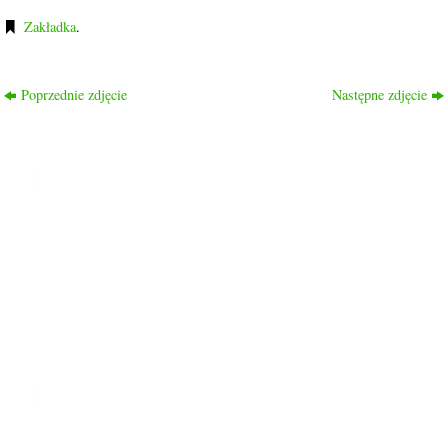
Zakładka
.
Poprzednie zdjęcie
Następne zdjęcie
ROD PRZYJAŹŃ
Ogród nasz liczy 1048 działek, 2/3 działek to działki rekreacyjne
a 1/3 to typowo działki warzywne.
Ogród znajduje się w dzielnicy Drzetowo, na trasie Szczecin –
Police, dojazd do ogrodu autobusami komunikacji miejskiej nr
58, 59, 63, 101 oraz 107.
LINKI