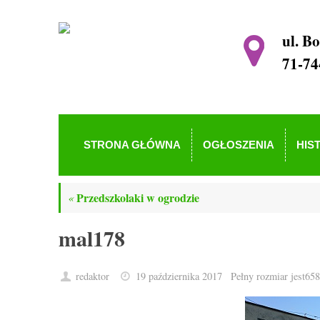
ul. B
71-74
STRONA GŁÓWNA
OGŁOSZENIA
HIS
Przedszkolaki w ogrodzie
«
mal178
redaktor
19 października 2017
Pełny rozmiar jest
658