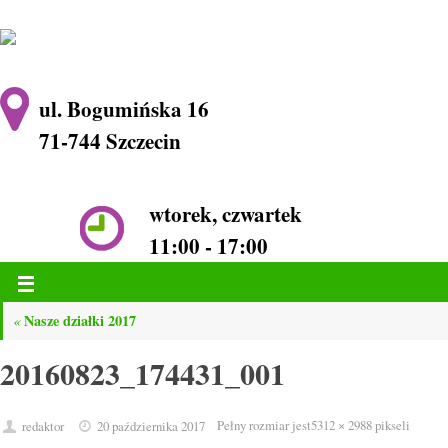
ul. Bogumińska 16
71-744 Szczecin
wtorek, czwartek
11:00 - 17:00
Nasze działki 2017
«
20160823_174431_001
Pełny rozmiar jest
5312 × 2988
pikseli
redaktor
20 października 2017