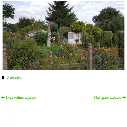
Zakładka
.
Poprzednie zdjęcie
Następne zdjęcie
ROD PRZYJAŹŃ