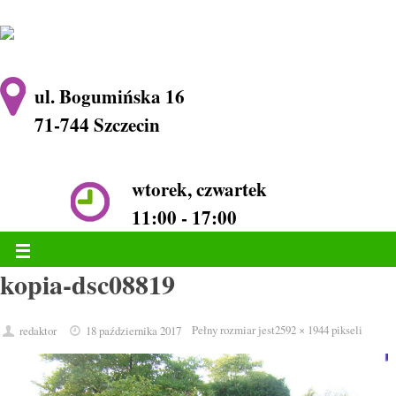
ul. Bogumińska 16
71-744 Szczecin
wtorek, czwartek
11:00 - 17:00
kopia-dsc08819
Pełny rozmiar jest
2592 × 1944
pikseli
redaktor
18 października 2017