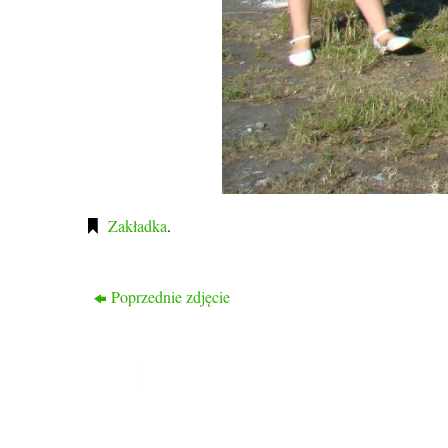
Zakładka
.
Poprzednie zdjęcie
ROD PRZYJAŹŃ
Ogród nasz liczy 1048 działek, 2/3 działek to