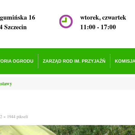
ogumińska 16
wtorek, czwartek
4 Szczecin
11:00 - 17:00
TORIA OGRODU
ZARZĄD ROD IM. PRZYJAŹŃ
KOMISJA
ustawy
2 × 1944
pikseli