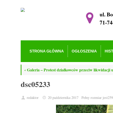
ul. B
71-74
STRONA GŁÓWNA
OGŁOSZENIA
HIS
Galeria – Protest działkowców przeciw likwidacji 
«
dsc05233
redaktor
20 października 2017
Pełny rozmiar jest
259