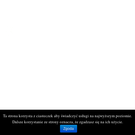
Galeria
Kontakt
KONTAKT
ul. Bogumińska 16
71-744 Szczecin
tel: 514 095 652
tel. 516 941 214
www.rodprzyjazn.pl
Biuro czynne:
wtorek, czwartek
od 11:00 do 17:00
Ta strona korzysta z ciasteczek aby świadczyć usługi na najwyższym poziomie.
Dalsze korzystanie ze strony oznacza, że zgadzasz się na ich użycie.
Wszelkie prawa zastrzeżone © ROD Przyjaźń. Projekt i wykonanie
infocare
Zgoda