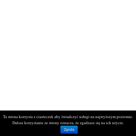
Galeria
Kontakt
KONTAKT
ul. Bogumińska 16
71-744 Szczecin
tel: 514 095 652
tel. 516 941 214
www.rodprzyjazn.pl
Biuro czynne:
wtorek, czwartek
od 11:00 do 17:00
Ta strona korzysta z ciasteczek aby świadczyć usługi na najwyższym poziomie.
Dalsze korzystanie ze strony oznacza, że zgadzasz się na ich użycie.
Wszelkie prawa zastrzeżone © ROD Przyjaźń. Projekt i wykonanie
infocare
Zgoda