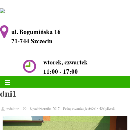
ul. Bogumińska 16
71-744 Szczecin
wtorek, czwartek
11:00 - 17:00
dni1
Pełny rozmiar jest
658 × 438
pikseli
redaktor
18 października 2017