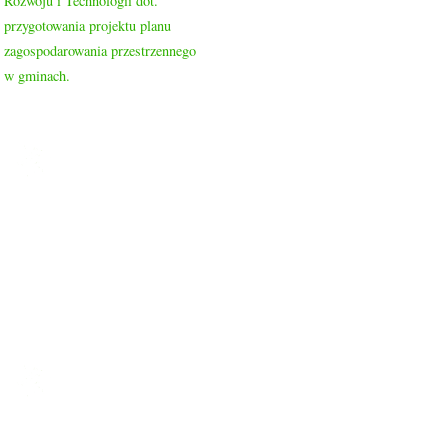
Rozwoju i Technologii dot.
przygotowania projektu planu
zagospodarowania przestrzennego
w gminach.
ROD PRZYJAŹŃ
Ogród nasz liczy 1048 działek, 2/3 działek to działki rekreacyjne
a 1/3 to typowo działki warzywne.
Ogród znajduje się w dzielnicy Drzetowo, na trasie Szczecin –
Police, dojazd do ogrodu autobusami komunikacji miejskiej nr
58, 59, 63, 101 oraz 107.
LINKI
Strona główna