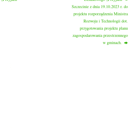
Szczecinie z dnia 19.10.2023 r. do
projektu rozporządzenia Ministra
Rozwoju i Technologii dot.
przygotowania projektu planu
zagospodarowania przestrzennego
w gminach.
ROD PRZYJAŹŃ
Ogród nasz liczy 1048 działek, 2/3 działek to działki rekreacyjne
a 1/3 to typowo działki warzywne.
Ogród znajduje się w dzielnicy Drzetowo, na trasie Szczecin –
Police, dojazd do ogrodu autobusami komunikacji miejskiej nr
58, 59, 63, 101 oraz 107.