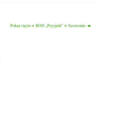
Pokaz cięcia w ROD „Przyjaźń” w Szczecinie
KONTAKT
ul. Bogumińska 16
71-744 Szczecin
tel: 514 095 652
tel. 516 941 214
www.rodprzyjazn.pl
Biuro czynne: