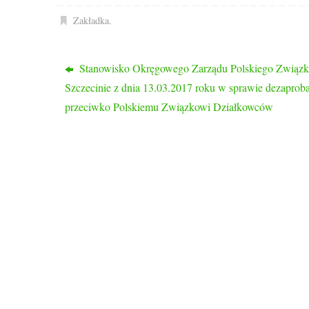
Zakładka
.
Stanowisko Okręgowego Zarządu Polskiego Związ
Szczecinie z dnia 13.03.2017 roku w sprawie dezaproba
przeciwko Polskiemu Związkowi Działkowców
ROD PRZYJAŹŃ
Ogród nasz liczy 1048 działek, 2/3 działek to
działki rekreacyjne a 1/3 to typowo działki
warzywne.
Ogród znajduje się w dzielnicy Drzetowo, na
trasie Szczecin – Police, dojazd do ogrodu
autobusami komunikacji miejskiej nr 58, 59, 