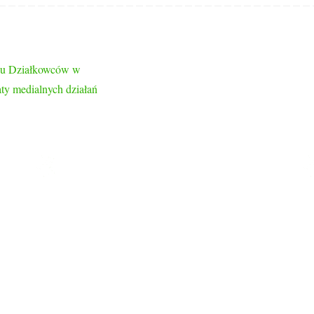
ku Działkowców w
ty medialnych działań
LINKI
Strona główna
Ogłoszenia
Historia Ogrodu
Zarząd ROD im. Przyjaźń
Komisja Rewizyjna
63,
Galeria