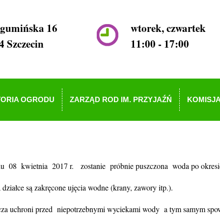
ogumińska 16
wtorek, czwartek
4 Szczecin
11:00 - 17:00
TORIA OGRODU
ZARZĄD ROD IM. PRZYJAŹŃ
KOMISJA
u 08 kwietnia 2017 r. zostanie próbnie puszczona woda po okresi
ziałce są zakręcone ujęcia wodne (krany, zawory itp.).
owicza uchroni przed niepotrzebnymi wyciekami wody a tym samym spo