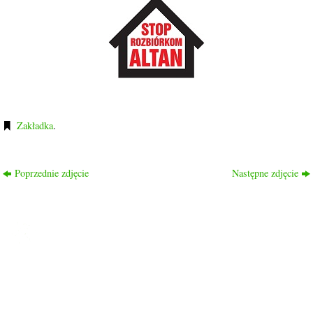
Zakładka
.
Poprzednie zdjęcie
Następne zdjęcie
ROD PRZYJAŹŃ
Ogród nasz liczy 1048 działek, 2/3 działek to działki rekreacyjne
a 1/3 to typowo działki warzywne.
Ogród znajduje się w dzielnicy Drzetowo, na trasie Szczecin –