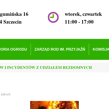
ogumińska 16
wtorek, czwartek
4 Szczecin
11:00 - 17:00
TORIA OGRODU
ZARZĄD ROD IM. PRZYJAŹŃ
KOMISJA
ÓW I INCYDENTÓW Z UDZIAŁEM BEZDOMNYCH
0
pikseli