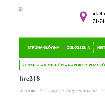
ul. B
71-74
STRONA GŁÓWNA
OGŁOSZENIA
HIS
PRZEGLĄD MEDIÓW – RAPORT Z POŻAR
«
fire218
redaktor
21 lutego 2018
Pełny rozmiar jest
200 × 15