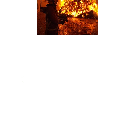
LINKI
Strona główna
Ogłoszenia
Historia Ogrodu
Zarząd ROD im. Przyjaźń
Komisja Rewizyjna