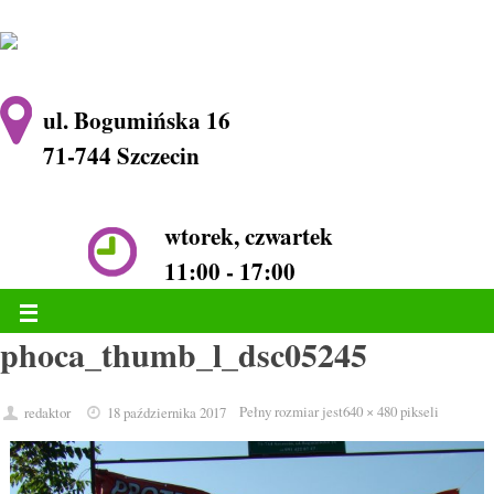
ul. Bogumińska 16
71-744 Szczecin
wtorek, czwartek
11:00 - 17:00
phoca_thumb_l_dsc05245
Pełny rozmiar jest
640 × 480
pikseli
redaktor
18 października 2017