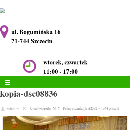
ul. Bogumińska 16
71-744 Szczecin
wtorek, czwartek
11:00 - 17:00
kopia-dsc08836
Pełny rozmiar jest
2592 × 1944
pikseli
redaktor
18 października 2017