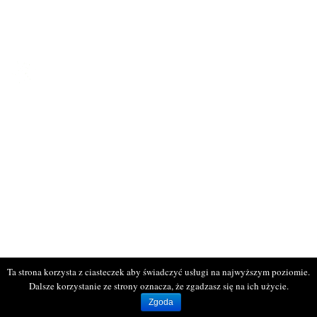
Galeria
Kontakt
KONTAKT
ul. Bogumińska 16
71-744 Szczecin
tel: 514 095 652
tel. 516 941 214
www.rodprzyjazn.pl
Biuro czynne:
wtorek, czwartek
od 11:00 do 17:00
Ta strona korzysta z ciasteczek aby świadczyć usługi na najwyższym poziomie.
Dalsze korzystanie ze strony oznacza, że zgadzasz się na ich użycie.
Wszelkie prawa zastrzeżone © ROD Przyjaźń. Projekt i wykonanie
infocare
Zgoda