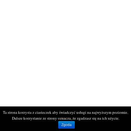
Galeria
Kontakt
KONTAKT
ul. Bogumińska 16
71-744 Szczecin
tel: 514 095 652
tel. 516 941 214
www.rodprzyjazn.pl
Biuro czynne:
wtorek, czwartek
od 11:00 do 17:00
Ta strona korzysta z ciasteczek aby świadczyć usługi na najwyższym poziomie.
Dalsze korzystanie ze strony oznacza, że zgadzasz się na ich użycie.
Wszelkie prawa zastrzeżone © ROD Przyjaźń. Projekt i wykonanie
infocare
Zgoda